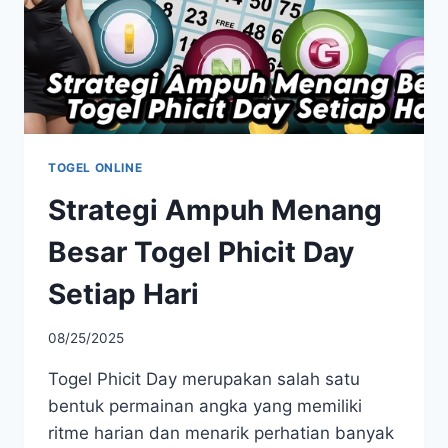
TOGEL ONLINE
Strategi Ampuh Menang
Besar Togel Phicit Day
Setiap Hari
08/25/2025
Togel Phicit Day merupakan salah satu
bentuk permainan angka yang memiliki
ritme harian dan menarik perhatian banyak