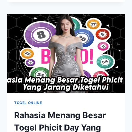
TERSEMBUNYI
TOGEL
PHICIT
DAY
YANG
MENGUNTUNGKAN
TOGEL ONLINE
Rahasia Menang Besar
Togel Phicit Day Yang