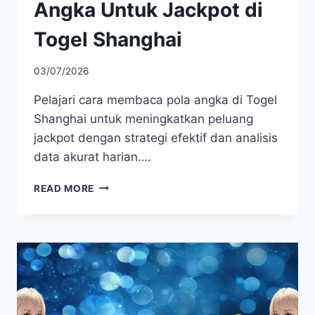
Angka Untuk Jackpot di
Togel Shanghai
03/07/2026
Pelajari cara membaca pola angka di Togel
Shanghai untuk meningkatkan peluang
jackpot dengan strategi efektif dan analisis
data akurat harian….
CARA
READ MORE
MEMBACA
POLA
ANGKA
UNTUK
JACKPOT
DI
TOGEL
SHANGHAI