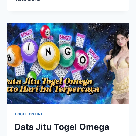
LENGKAP
MENYUSUN
STRATEGI
TARUHAN
DI
TOGEL
INDONESIA
TOGEL ONLINE
Data Jitu Togel Omega