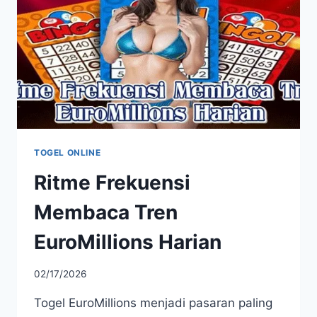
TOGEL ONLINE
Ritme Frekuensi
Membaca Tren
EuroMillions Harian
02/17/2026
Togel EuroMillions menjadi pasaran paling