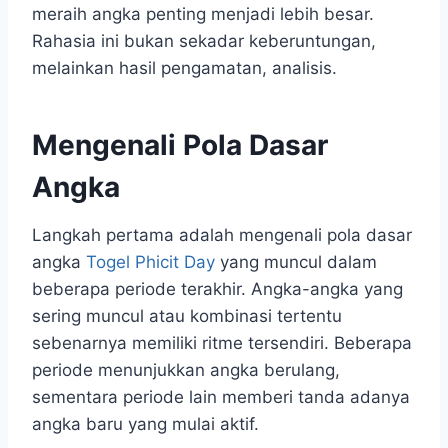
meraih angka penting menjadi lebih besar.
Rahasia ini bukan sekadar keberuntungan,
melainkan hasil pengamatan, analisis.
Mengenali Pola Dasar
Angka
Langkah pertama adalah mengenali pola dasar
angka
Togel Phicit Day
yang muncul dalam
beberapa periode terakhir. Angka-angka yang
sering muncul atau kombinasi tertentu
sebenarnya memiliki ritme tersendiri. Beberapa
periode menunjukkan angka berulang,
sementara periode lain memberi tanda adanya
angka baru yang mulai aktif.