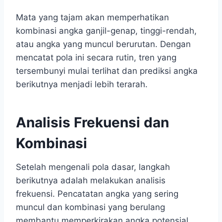
Mata yang tajam akan memperhatikan
kombinasi angka ganjil-genap, tinggi-rendah,
atau angka yang muncul berurutan. Dengan
mencatat pola ini secara rutin, tren yang
tersembunyi mulai terlihat dan prediksi angka
berikutnya menjadi lebih terarah.
Analisis Frekuensi dan
Kombinasi
Setelah mengenali pola dasar, langkah
berikutnya adalah melakukan analisis
frekuensi. Pencatatan angka yang sering
muncul dan kombinasi yang berulang
membantu memperkirakan angka potensial.