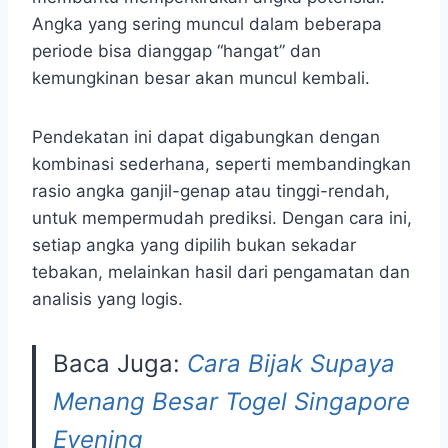
Angka yang sering muncul dalam beberapa
periode bisa dianggap “hangat” dan
kemungkinan besar akan muncul kembali.
Pendekatan ini dapat digabungkan dengan
kombinasi sederhana, seperti membandingkan
rasio angka ganjil-genap atau tinggi-rendah,
untuk mempermudah prediksi. Dengan cara ini,
setiap angka yang dipilih bukan sekadar
tebakan, melainkan hasil dari pengamatan dan
analisis yang logis.
Baca Juga:
Cara Bijak Supaya
Menang Besar Togel Singapore
Evening