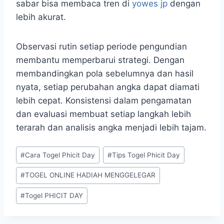
sabar bisa membaca tren di
yowes jp
dengan
lebih akurat.
Observasi rutin setiap periode pengundian
membantu memperbarui strategi. Dengan
membandingkan pola sebelumnya dan hasil
nyata, setiap perubahan angka dapat diamati
lebih cepat. Konsistensi dalam pengamatan
dan evaluasi membuat setiap langkah lebih
terarah dan analisis angka menjadi lebih tajam.
Post
#
Cara Togel Phicit Day
#
Tips Togel Phicit Day
Tags:
#
TOGEL ONLINE HADIAH MENGGELEGAR
#
Togel PHICIT DAY