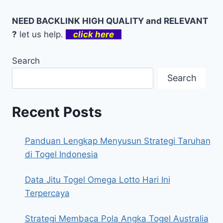
NEED BACKLINK HIGH QUALITY and RELEVANT
?
let us help.
click here
Search
Search
Recent Posts
Panduan Lengkap Menyusun Strategi Taruhan
di Togel Indonesia
Data Jitu Togel Omega Lotto Hari Ini
Terpercaya
Strategi Membaca Pola Angka Togel Australia