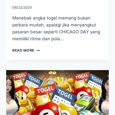
06/22/2025
Menebak angka togel memang bukan
perkara mudah, apalagi jika menyangkut
pasaran besar seperti CHICAGO DAY yang
memiliki ritme dan pola…
CARA
READ MORE
CERDAS
MENEBAK
ANGKA
TOGEL
CHICAGO
DAY