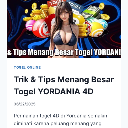
TOGEL ONLINE
Trik & Tips Menang Besar
Togel YORDANIA 4D
06/22/2025
Permainan togel 4D di Yordania semakin
diminati karena peluang menang yang