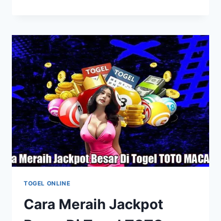
ANGKA
TOGEL
CHILI
MENGGUNAKAN
DATA
UNTUK
MENANG
TOGEL ONLINE
Cara Meraih Jackpot