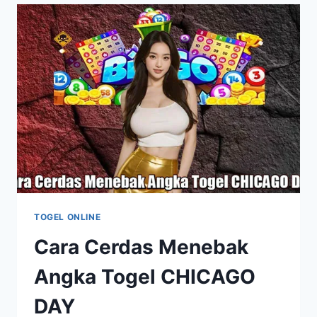
OHIO
MID
TOGEL ONLINE
Cara Cerdas Menebak
Angka Togel CHICAGO
DAY