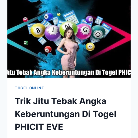
PHICIT
DAY
TOGEL ONLINE
Trik Jitu Tebak Angka
Keberuntungan Di Togel
PHICIT EVE