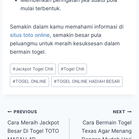
Memberikan peringatan jika suatu pola
mulai terbentuk.
Semakin dalam kamu memahami informasi di
situs toto online
, semakin besar pula
peluangmu untuk meraih kesuksesan dalam
bermain togel.
Post
#
Jackpot Togel Chili
#
Togel Chili
Tags:
#
TOGEL ONLINE
#
TOGEL ONLINE HADIAH BESAR
Post
PREVIOUS
NEXT
Cara Meraih Jackpot
Cara Bermain Togel
navigation
Besar Di Togel TOTO
Texas Agar Menang