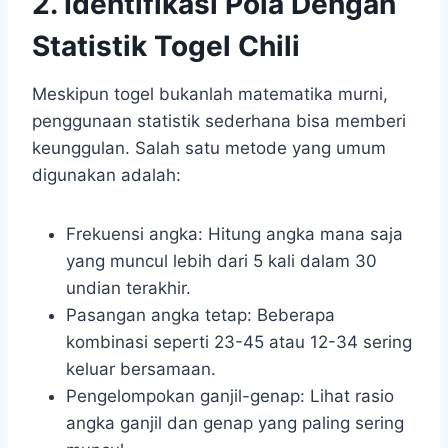
2. Identifikasi Pola Dengan
Statistik Togel Chili
Meskipun togel bukanlah matematika murni,
penggunaan statistik sederhana bisa memberi
keunggulan. Salah satu metode yang umum
digunakan adalah:
Frekuensi angka: Hitung angka mana saja
yang muncul lebih dari 5 kali dalam 30
undian terakhir.
Pasangan angka tetap: Beberapa
kombinasi seperti 23-45 atau 12-34 sering
keluar bersamaan.
Pengelompokan ganjil-genap: Lihat rasio
angka ganjil dan genap yang paling sering