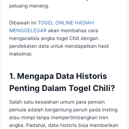
peluang menang.
Dibawah ini
TOGEL ONLINE HADIAH
MENGGELEGAR
akan membahas cara
menganalisis angka togel Chili dengan
pendekatan data untuk mendapatkan hasil
maksimal.
1. Mengapa Data Historis
Penting Dalam Togel Chili?
Salah satu kesalahan umum para pemain
pemula adalah bergantung penuh pada insting
atau mimpi tanpa mempertimbangkan tren
angka. Padahal, data historis bisa memberikan