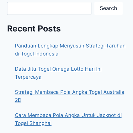
Search
Recent Posts
Panduan Lengkap Menyusun Strategi Taruhan
di Togel Indonesia
Data Jitu Togel Omega Lotto Hari Ini
Terpercaya
Strategi Membaca Pola Angka Togel Australia
2D
Cara Membaca Pola Angka Untuk Jackpot di
Togel Shanghai