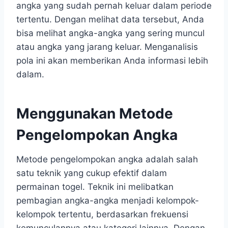
angka yang sudah pernah keluar dalam periode
tertentu. Dengan melihat data tersebut, Anda
bisa melihat angka-angka yang sering muncul
atau angka yang jarang keluar. Menganalisis
pola ini akan memberikan Anda informasi lebih
dalam.
Menggunakan Metode
Pengelompokan Angka
Metode pengelompokan angka adalah salah
satu teknik yang cukup efektif dalam
permainan togel. Teknik ini melibatkan
pembagian angka-angka menjadi kelompok-
kelompok tertentu, berdasarkan frekuensi