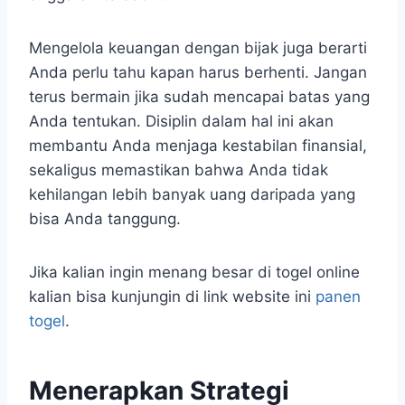
Mengelola keuangan dengan bijak juga berarti
Anda perlu tahu kapan harus berhenti. Jangan
terus bermain jika sudah mencapai batas yang
Anda tentukan. Disiplin dalam hal ini akan
membantu Anda menjaga kestabilan finansial,
sekaligus memastikan bahwa Anda tidak
kehilangan lebih banyak uang daripada yang
bisa Anda tanggung.
Jika kalian ingin menang besar di togel online
kalian bisa kunjungin di link website ini
panen
togel
.
Menerapkan Strategi