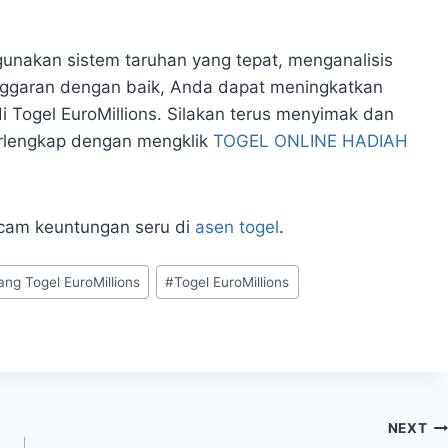
nakan sistem taruhan yang tepat, menganalisis
nggaran dengan baik, Anda dapat meningkatkan
 Togel EuroMillions. Silakan terus menyimak dan
terlengkap dengan mengklik
TOGEL ONLINE HADIAH
cam keuntungan seru di
asen togel
.
ang Togel EuroMillions
#
Togel EuroMillions
NEXT