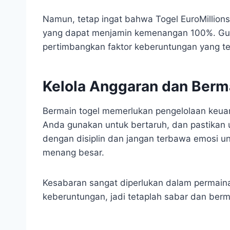
Namun, tetap ingat bahwa Togel EuroMillion
yang dapat menjamin kemenangan 100%. Gunak
pertimbangkan faktor keberuntungan yang te
Kelola Anggaran dan Berm
Bermain togel memerlukan pengelolaan keua
Anda gunakan untuk bertaruh, dan pastikan u
dengan disiplin dan jangan terbawa emosi u
menang besar.
Kesabaran sangat diperlukan dalam permain
keberuntungan, jadi tetaplah sabar dan ber