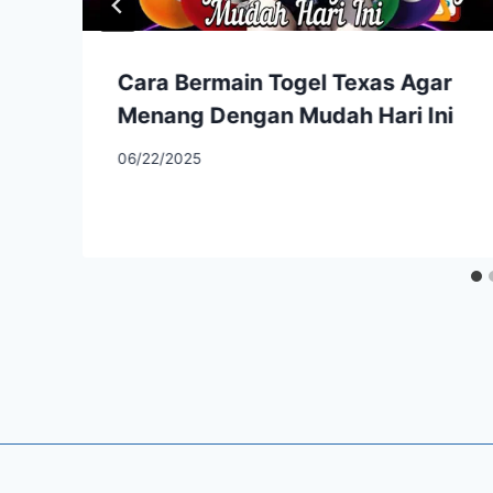
Cara Bermain Togel Texas Agar
Menang Dengan Mudah Hari Ini
06/22/2025