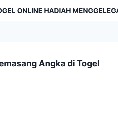
OGEL ONLINE HADIAH MENGGELEG
Memasang Angka di Togel