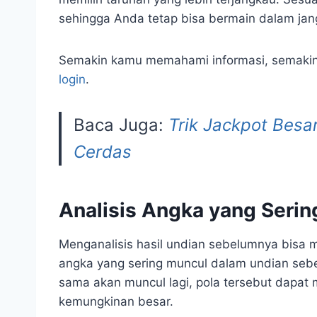
sehingga Anda tetap bisa bermain dalam jan
Semakin kamu memahami informasi, semakin 
login
.
Baca Juga:
Trik Jackpot Besa
Cerdas
Analisis Angka yang Seri
Menganalisis hasil undian sebelumnya bisa m
angka yang sering muncul dalam undian sebe
sama akan muncul lagi, pola tersebut dapa
kemungkinan besar.