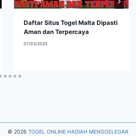
Daftar Situs Togel Malta Dipasti
Aman dan Terpercaya
07/03/2025
© 2026
TOGEL ONLINE HADIAH MENGGELEGAR