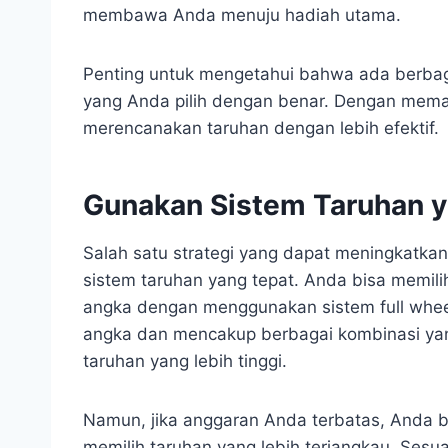
membawa Anda menuju hadiah utama.
Penting untuk mengetahui bahwa ada berbaga
yang Anda pilih dengan benar. Dengan mema
merencanakan taruhan dengan lebih efektif.
Gunakan Sistem Taruhan y
Salah satu strategi yang dapat meningkat
sistem taruhan yang tepat. Anda bisa memili
angka dengan menggunakan sistem full wheel.
angka dan mencakup berbagai kombinasi yan
taruhan yang lebih tinggi.
Namun, jika anggaran Anda terbatas, Anda b
memilih taruhan yang lebih terjangkau. Ses