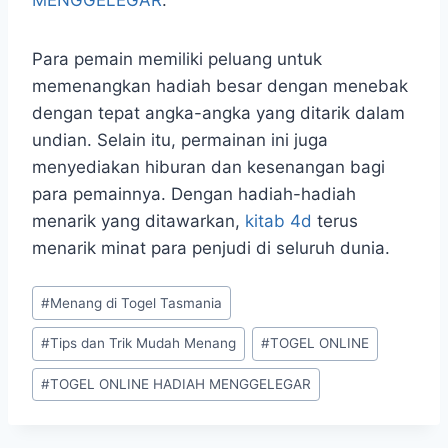
MENGGELEGAR
.
Para pemain memiliki peluang untuk
memenangkan hadiah besar dengan menebak
dengan tepat angka-angka yang ditarik dalam
undian. Selain itu, permainan ini juga
menyediakan hiburan dan kesenangan bagi
para pemainnya. Dengan hadiah-hadiah
menarik yang ditawarkan,
kitab 4d
terus
menarik minat para penjudi di seluruh dunia.
Post
#
Menang di Togel Tasmania
Tags:
#
Tips dan Trik Mudah Menang
#
TOGEL ONLINE
#
TOGEL ONLINE HADIAH MENGGELEGAR