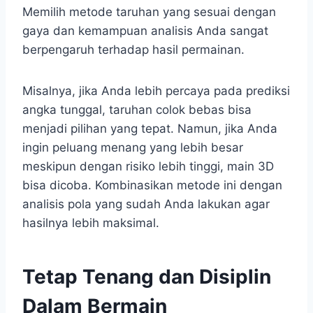
Memilih metode taruhan yang sesuai dengan
gaya dan kemampuan analisis Anda sangat
berpengaruh terhadap hasil permainan.
Misalnya, jika Anda lebih percaya pada prediksi
angka tunggal, taruhan colok bebas bisa
menjadi pilihan yang tepat. Namun, jika Anda
ingin peluang menang yang lebih besar
meskipun dengan risiko lebih tinggi, main 3D
bisa dicoba. Kombinasikan metode ini dengan
analisis pola yang sudah Anda lakukan agar
hasilnya lebih maksimal.
Tetap Tenang dan Disiplin
Dalam Bermain