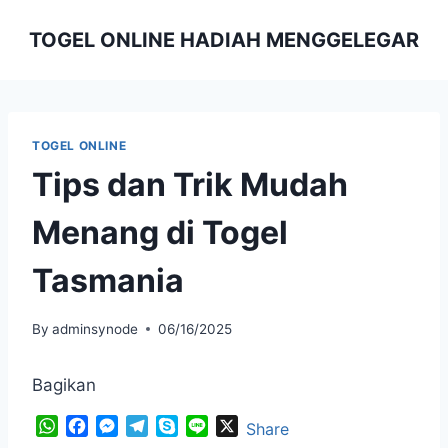
Skip
TOGEL ONLINE HADIAH MENGGELEGAR
to
content
TOGEL ONLINE
Tips dan Trik Mudah
Menang di Togel
Tasmania
By
adminsynode
06/16/2025
Bagikan
W
F
M
T
S
L
X
Share