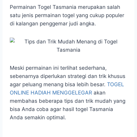
h
a
e
e
k
i
a
c
s
l
y
n
Permainan Togel Tasmania merupakan salah
t
e
s
e
p
e
satu jenis permainan togel yang cukup populer
s
b
e
g
e
di kalangan penggemar judi angka.
A
o
n
r
p
o
g
a
p
k
e
m
r
Meski permainan ini terlihat sederhana,
sebenarnya diperlukan strategi dan trik khusus
agar peluang menang bisa lebih besar.
TOGEL
ONLINE HADIAH MENGGELEGAR
akan
membahas beberapa tips dan trik mudah yang
bisa Anda coba agar hasil togel Tasmania
Anda semakin optimal.