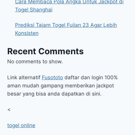
Cara Membaca Pola Angka Untuk Jackpot di
Togel Shanghai
Prediksi Tajam Togel Fujian 23 Agar Lebih
Konsisten
Recent Comments
No comments to show.
Link alternatif
Fusototo
daftar dan login 100%
aman mudah gampang memberikan jackpot
besar yang bisa anda dapatkan di sini.
<
togel online