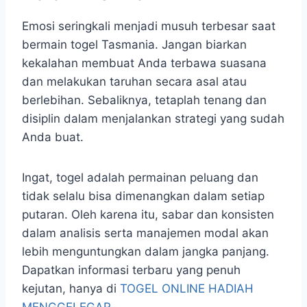
Emosi seringkali menjadi musuh terbesar saat
bermain togel Tasmania. Jangan biarkan
kekalahan membuat Anda terbawa suasana
dan melakukan taruhan secara asal atau
berlebihan. Sebaliknya, tetaplah tenang dan
disiplin dalam menjalankan strategi yang sudah
Anda buat.
Ingat, togel adalah permainan peluang dan
tidak selalu bisa dimenangkan dalam setiap
putaran. Oleh karena itu, sabar dan konsisten
dalam analisis serta manajemen modal akan
lebih menguntungkan dalam jangka panjang.
Dapatkan informasi terbaru yang penuh
kejutan, hanya di
TOGEL ONLINE HADIAH