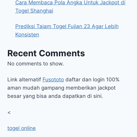
Cara Membaca Pola Angka Untuk Jackpot di
Togel Shanghai
Prediksi Tajam Togel Fujian 23 Agar Lebih
Konsisten
Recent Comments
No comments to show.
Link alternatif
Fusototo
daftar dan login 100%
aman mudah gampang memberikan jackpot
besar yang bisa anda dapatkan di sini.
<
togel online