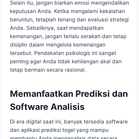
Selain itu, jangan biarkan emosi mengendalikan
keputusan Anda. Ketika mengalami kekalahan
beruntun, tetaplah tenang dan evaluasi strategi
Anda. Sebaliknya, saat mendapatkan
kemenangan, jangan terlalu serakah dan tetap
disiplin dalam mengelola kemenangan
tersebut. Pendekatan psikologis ini sangat
penting agar Anda tidak kehilangan akal dan
tetap bermain secara rasional.
Memanfaatkan Prediksi dan
Software Analisis
Di era digital saat ini, banyak tersedia software
dan aplikasi prediksi togel yang mampu
membantu Anda menganalisis data secara