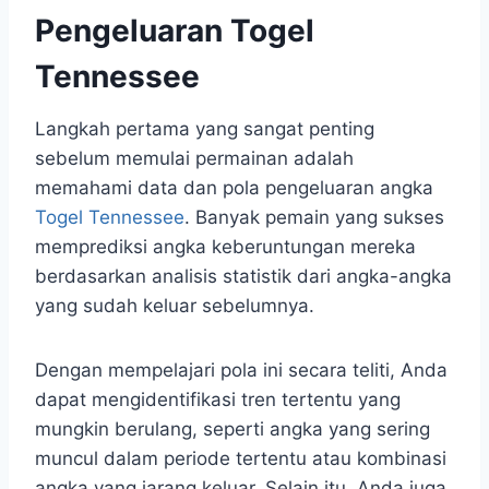
Pengeluaran Togel
Tennessee
Langkah pertama yang sangat penting
sebelum memulai permainan adalah
memahami data dan pola pengeluaran angka
Togel Tennessee
. Banyak pemain yang sukses
memprediksi angka keberuntungan mereka
berdasarkan analisis statistik dari angka-angka
yang sudah keluar sebelumnya.
Dengan mempelajari pola ini secara teliti, Anda
dapat mengidentifikasi tren tertentu yang
mungkin berulang, seperti angka yang sering
muncul dalam periode tertentu atau kombinasi
angka yang jarang keluar. Selain itu, Anda juga