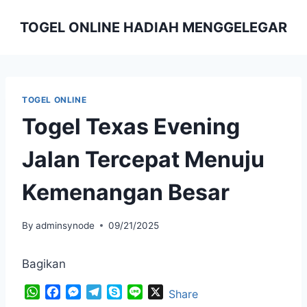
Skip
TOGEL ONLINE HADIAH MENGGELEGAR
to
content
TOGEL ONLINE
Togel Texas Evening
Jalan Tercepat Menuju
Kemenangan Besar
By
adminsynode
09/21/2025
Bagikan
W
F
M
T
S
L
X
Share