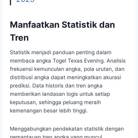
Manfaatkan Statistik dan
Tren
Statistik menjadi panduan penting dalam
membaca angka Togel Texas Evening. Analisis
frekuensi kemunculan angka, pola urutan, dan
distribusi angka dapat meningkatkan akurasi
prediksi. Data historis dan tren angka
memberikan landasan logis untuk setiap
keputusan, sehingga peluang meraih
kemenangan besar lebih tinggi.
Menggabungkan pendekatan statistik dengan
pemantauan tren angka yang muncul