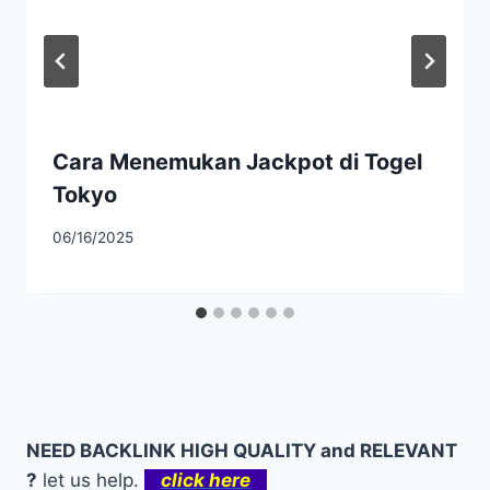
Cara Menemukan Jackpot di Togel
Tokyo
06/16/2025
NEED BACKLINK HIGH QUALITY and RELEVANT
?
let us help.
click here