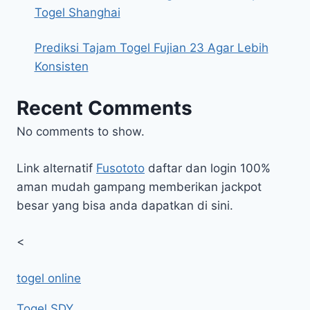
Togel Shanghai
Prediksi Tajam Togel Fujian 23 Agar Lebih
Konsisten
Recent Comments
No comments to show.
Link alternatif
Fusototo
daftar dan login 100%
aman mudah gampang memberikan jackpot
besar yang bisa anda dapatkan di sini.
<
togel online
Togel SDY