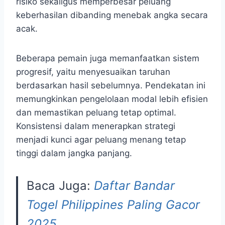
risiko sekaligus memperbesar peluang
keberhasilan dibanding menebak angka secara
acak.
Beberapa pemain juga memanfaatkan sistem
progresif, yaitu menyesuaikan taruhan
berdasarkan hasil sebelumnya. Pendekatan ini
memungkinkan pengelolaan modal lebih efisien
dan memastikan peluang tetap optimal.
Konsistensi dalam menerapkan strategi
menjadi kunci agar peluang menang tetap
tinggi dalam jangka panjang.
Baca Juga:
Daftar Bandar
Togel Philippines Paling Gacor
2025