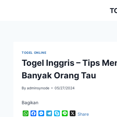
Skip
T
to
content
TOGEL ONLINE
Togel Inggris – Tips M
Banyak Orang Tau
By
adminsynode
05/27/2024
Bagikan
W
F
M
T
S
L
X
Share