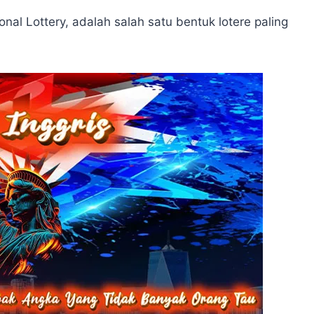
nal Lottery, adalah salah satu bentuk lotere paling