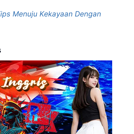
 Tips Menuju Kekayaan Dengan
s