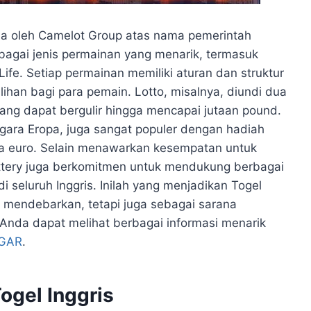
lola oleh Camelot Group atas nama pemerintah
bagai jenis permainan yang menarik, termasuk
 Life. Setiap permainan memiliki aturan dan struktur
han bagi para pemain. Lotto, misalnya, diundi dua
ang dapat bergulir hingga mencapai jutaan pound.
egara Eropa, juga sangat populer dengan hadiah
uta euro. Selain menawarkan kesempatan untuk
tery juga berkomitmen untuk mendukung berbagai
 seluruh Inggris. Inilah yang menjadikan Togel
 mendebarkan, tetapi juga sebagai sarana
ni Anda dapat melihat berbagai informasi menarik
EGAR
.
ogel Inggris