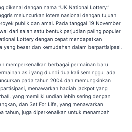
g dikenal dengan nama “UK National Lottery,”
nggris meluncurkan lotere nasional dengan tujuan
oyek publik dan amal. Pada tanggal 19 November
l dari salah satu bentuk perjudian paling populer
 National Lottery dengan cepat mendapatkan
ya yang besar dan kemudahan dalam berpartisipasi.
elah memperkenalkan berbagai permainan baru
ermainan asli yang diundi dua kali seminggu, ada
diluncurkan pada tahun 2004 dan memungkinkan
partisipasi, menawarkan hadiah jackpot yang
ball, yang memiliki undian lebih sering dengan
angkan, dan Set For Life, yang menawarkan
a tahun, juga diperkenalkan untuk menambah