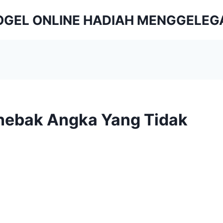
OGEL ONLINE HADIAH MENGGELEG
enebak Angka Yang Tidak