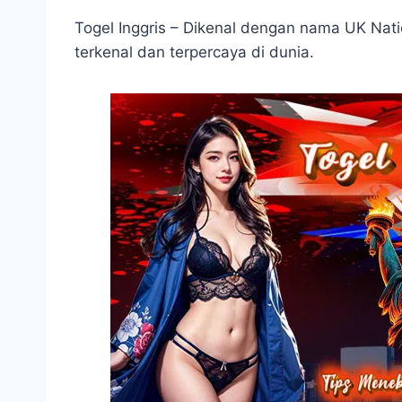
h
a
e
e
k
i
a
c
s
l
y
n
Togel Inggris – Dikenal dengan nama UK Natio
t
e
s
e
p
e
terkenal dan terpercaya di dunia.
s
b
e
g
e
A
o
n
r
p
o
g
a
p
k
e
m
r