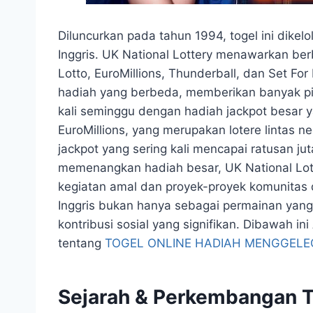
Diluncurkan pada tahun 1994, togel ini dike
Inggris. UK National Lottery menawarkan ber
Lotto, EuroMillions, Thunderball, dan Set For
hadiah yang berbeda, memberikan banyak pili
kali seminggu dengan hadiah jackpot besar y
EuroMillions, yang merupakan lotere lintas n
jackpot yang sering kali mencapai ratusan j
memenangkan hadiah besar, UK National Lot
kegiatan amal dan proyek-proyek komunitas di
Inggris bukan hanya sebagai permainan yang
kontribusi sosial yang signifikan. Dibawah i
tentang
TOGEL ONLINE HADIAH MENGGEL
Sejarah & Perkembangan T