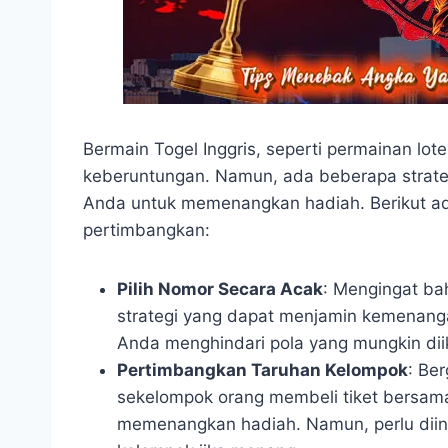
Bermain Togel Inggris, seperti permainan lot
keberuntungan. Namun, ada beberapa strat
Anda untuk memenangkan hadiah. Berikut ad
pertimbangkan:
Pilih Nomor Secara Acak
: Mengingat ba
strategi yang dapat menjamin kemenang
Anda menghindari pola yang mungkin diik
Pertimbangkan Taruhan Kelompok
: Be
sekelompok orang membeli tiket bersam
memenangkan hadiah. Namun, perlu diin