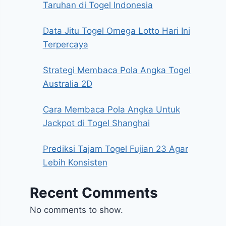
Taruhan di Togel Indonesia
Data Jitu Togel Omega Lotto Hari Ini
Terpercaya
Strategi Membaca Pola Angka Togel
Australia 2D
Cara Membaca Pola Angka Untuk
Jackpot di Togel Shanghai
Prediksi Tajam Togel Fujian 23 Agar
Lebih Konsisten
Recent Comments
No comments to show.