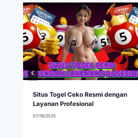
Situs Togel Ceko Resmi dengan
Layanan Profesional
07/16/2025