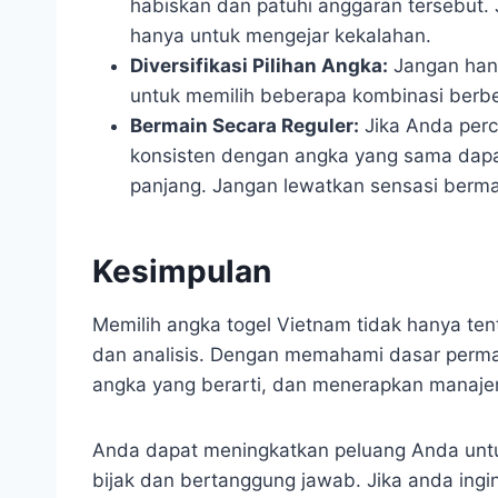
habiskan dan patuhi anggaran tersebut.
hanya untuk mengejar kekalahan.
Diversifikasi Pilihan Angka:
Jangan hany
untuk memilih beberapa kombinasi berb
Bermain Secara Reguler:
Jika Anda perc
konsisten dengan angka yang sama dapat
panjang. Jangan lewatkan sensasi bermai
Kesimpulan
Memilih angka togel Vietnam tidak hanya tent
dan analisis. Dengan memahami dasar perma
angka yang berarti, dan menerapkan manajem
Anda dapat meningkatkan peluang Anda untu
bijak dan bertanggung jawab. Jika anda ing