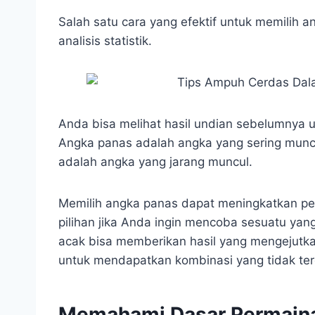
h
a
e
e
k
i
a
c
s
l
y
n
Salah satu cara yang efektif untuk memilih
t
e
s
e
p
e
analisis statistik.
s
b
e
g
e
A
o
n
r
p
o
g
a
p
k
e
m
r
Anda bisa melihat hasil undian sebelumnya u
Angka panas adalah angka yang sering muncu
adalah angka yang jarang muncul.
Memilih angka panas dapat meningkatkan pe
pilihan jika Anda ingin mencoba sesuatu ya
acak bisa memberikan hasil yang mengejutk
untuk mendapatkan kombinasi yang tidak te
Memahami Dasar Permaina