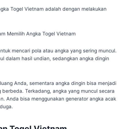
 angka Togel Vietnam adalah dengan melakukan
ntuk mencari pola atau angka yang sering muncul.
l dalam hasil undian, sedangkan angka dingin
luang Anda, sementara angka dingin bisa menjadi
ng berbeda. Terkadang, angka yang muncul secara
an. Anda bisa menggunakan generator angka acak
rduga.
n Togel Vietnam