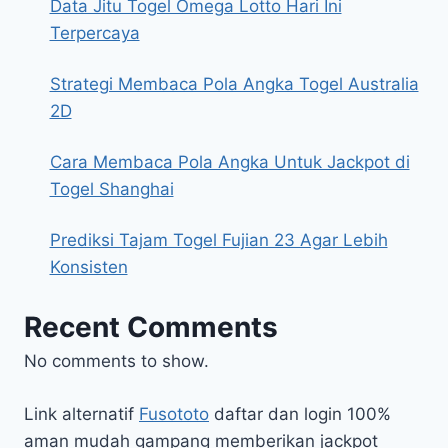
Data Jitu Togel Omega Lotto Hari Ini
Terpercaya
Strategi Membaca Pola Angka Togel Australia
2D
Cara Membaca Pola Angka Untuk Jackpot di
Togel Shanghai
Prediksi Tajam Togel Fujian 23 Agar Lebih
Konsisten
Recent Comments
No comments to show.
Link alternatif
Fusototo
daftar dan login 100%
aman mudah gampang memberikan jackpot