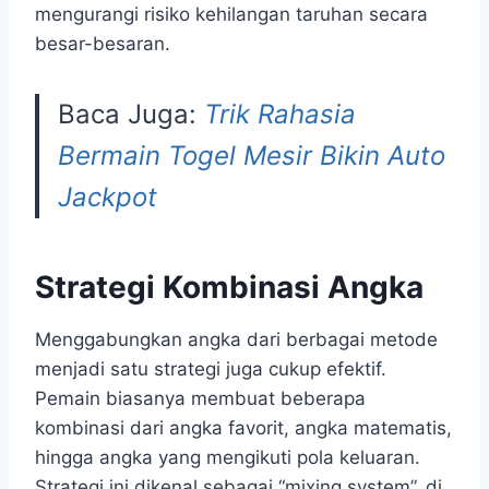
mengurangi risiko kehilangan taruhan secara
besar-besaran.
Baca Juga:
Trik Rahasia
Bermain Togel Mesir Bikin Auto
Jackpot
Strategi Kombinasi Angka
Menggabungkan angka dari berbagai metode
menjadi satu strategi juga cukup efektif.
Pemain biasanya membuat beberapa
kombinasi dari angka favorit, angka matematis,
hingga angka yang mengikuti pola keluaran.
Strategi ini dikenal sebagai “mixing system”, di