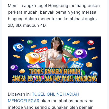
h
a
e
e
k
i
a
c
s
l
y
n
Memilih angka togel Hongkong memang bukan
t
e
s
e
p
e
perkara mudah, banyak pemain yang merasa
s
b
e
g
e
bingung dalam menentukan kombinasi angka
A
o
n
r
2D, 3D, maupun 4D.
p
o
g
a
p
k
e
m
r
Dibawah ini
TOGEL ONLINE HADIAH
MENGGELEGAR
akan membahas beberapa
metode yang sering digunakan oleh pemain