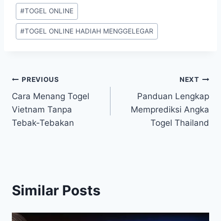
#
TOGEL ONLINE
#
TOGEL ONLINE HADIAH MENGGELEGAR
Post
PREVIOUS
NEXT
Cara Menang Togel
Panduan Lengkap
navigation
Vietnam Tanpa
Memprediksi Angka
Tebak-Tebakan
Togel Thailand
Similar Posts