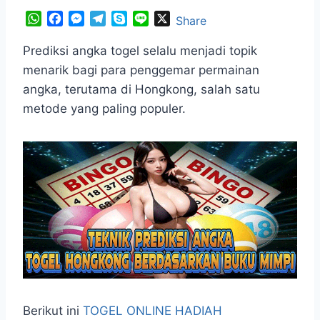
W
F
M
T
S
L
X
Share
h
a
e
e
k
i
a
c
s
l
y
n
Prediksi angka togel selalu menjadi topik
t
e
s
e
p
e
menarik bagi para penggemar permainan
s
b
e
g
e
angka, terutama di Hongkong, salah satu
A
o
n
r
metode yang paling populer.
p
o
g
a
p
k
e
m
r
Berikut ini
TOGEL ONLINE HADIAH