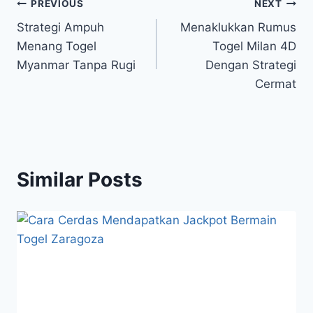
Post
PREVIOUS
NEXT
Strategi Ampuh
Menaklukkan Rumus
navigation
Menang Togel
Togel Milan 4D
Myanmar Tanpa Rugi
Dengan Strategi
Cermat
Similar Posts