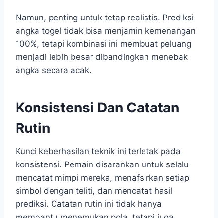
Namun, penting untuk tetap realistis. Prediksi
angka togel tidak bisa menjamin kemenangan
100%, tetapi kombinasi ini membuat peluang
menjadi lebih besar dibandingkan menebak
angka secara acak.
Konsistensi Dan Catatan
Rutin
Kunci keberhasilan teknik ini terletak pada
konsistensi. Pemain disarankan untuk selalu
mencatat mimpi mereka, menafsirkan setiap
simbol dengan teliti, dan mencatat hasil
prediksi. Catatan rutin ini tidak hanya
membantu menemukan pola, tetapi juga