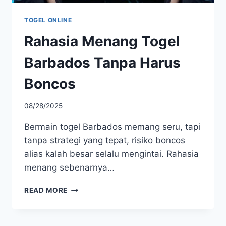
TOGEL ONLINE
Rahasia Menang Togel
Barbados Tanpa Harus
Boncos
08/28/2025
Bermain togel Barbados memang seru, tapi
tanpa strategi yang tepat, risiko boncos
alias kalah besar selalu mengintai. Rahasia
menang sebenarnya…
RAHASIA
READ MORE
MENANG
TOGEL
BARBADOS