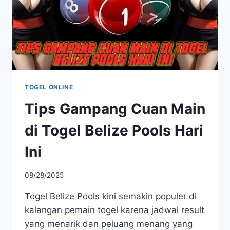
TOGEL ONLINE
Tips Gampang Cuan Main
di Togel Belize Pools Hari
Ini
08/28/2025
Togel Belize Pools kini semakin populer di
kalangan pemain togel karena jadwal result
yang menarik dan peluang menang yang