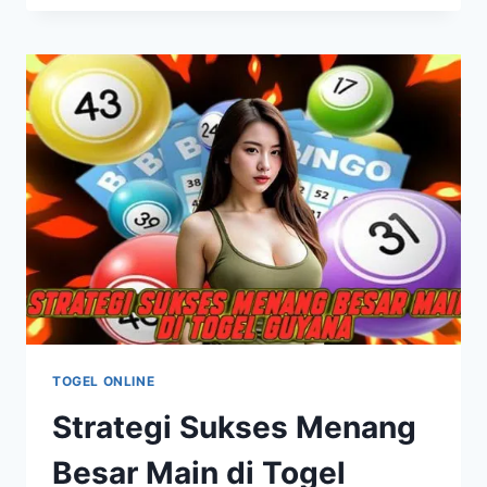
STABIL
BERMAIN
TOGEL
ANTIGUA
BARBUDA
TOGEL ONLINE
Strategi Sukses Menang
Besar Main di Togel