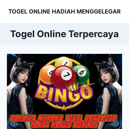
Skip
TOGEL ONLINE HADIAH MENGGELEGAR
to
content
Togel Online Terpercaya