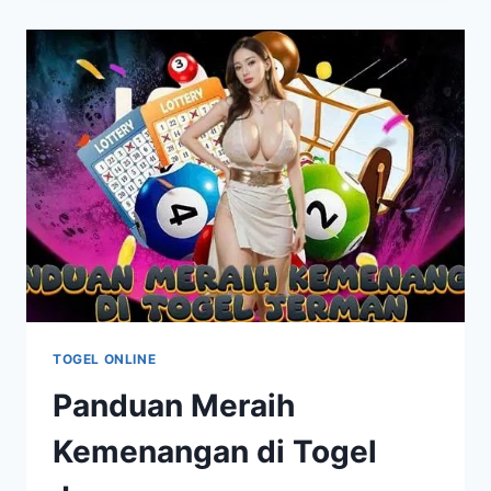
MENANG
TOGEL
ONLINE
TERPERCAYA
TOGEL ONLINE
Panduan Meraih
Kemenangan di Togel