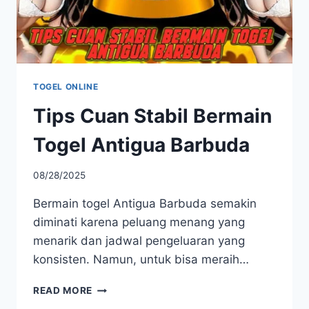
TOGEL ONLINE
Tips Cuan Stabil Bermain
Togel Antigua Barbuda
08/28/2025
Bermain togel Antigua Barbuda semakin
diminati karena peluang menang yang
menarik dan jadwal pengeluaran yang
konsisten. Namun, untuk bisa meraih…
TIPS
READ MORE
CUAN