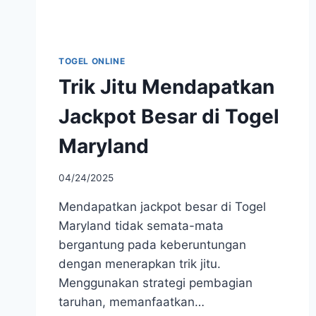
TOGEL ONLINE
Trik Jitu Mendapatkan
Jackpot Besar di Togel
Maryland
04/24/2025
Mendapatkan jackpot besar di Togel
Maryland tidak semata-mata
bergantung pada keberuntungan
dengan menerapkan trik jitu.
Menggunakan strategi pembagian
taruhan, memanfaatkan…