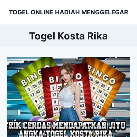
Skip
TOGEL ONLINE HADIAH MENGGELEGAR
to
content
Togel Kosta Rika