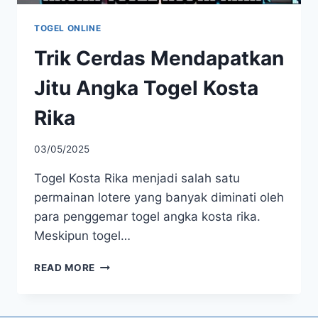
TOGEL ONLINE
Trik Cerdas Mendapatkan
Jitu Angka Togel Kosta
Rika
03/05/2025
Togel Kosta Rika menjadi salah satu
permainan lotere yang banyak diminati oleh
para penggemar togel angka kosta rika.
Meskipun togel…
TRIK
READ MORE
CERDAS
MENDAPATKAN
JITU