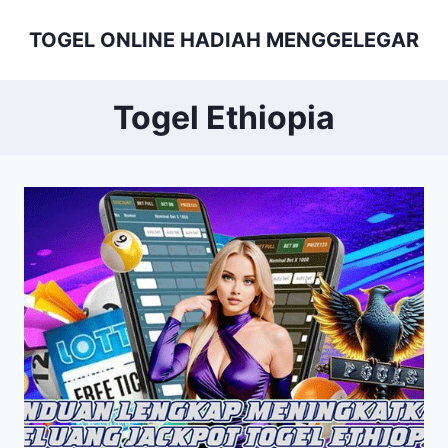
Skip
TOGEL ONLINE HADIAH MENGGELEGAR
to
content
Togel Ethiopia