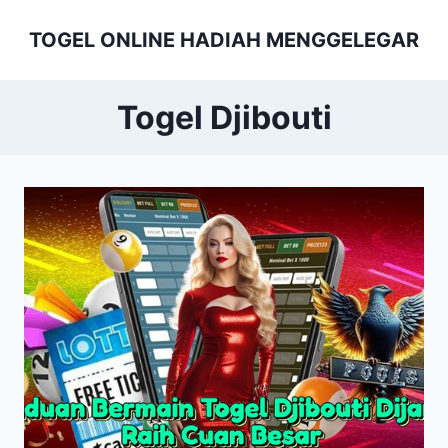
Skip
TOGEL ONLINE HADIAH MENGGELEGAR
to
content
Togel Djibouti