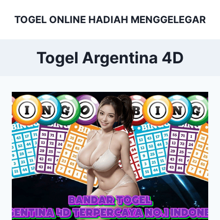
Skip
TOGEL ONLINE HADIAH MENGGELEGAR
to
content
Togel Argentina 4D