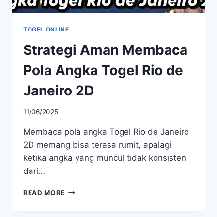
TOGEL ONLINE
Strategi Aman Membaca
Pola Angka Togel Rio de
Janeiro 2D
11/06/2025
Membaca pola angka Togel Rio de Janeiro
2D memang bisa terasa rumit, apalagi
ketika angka yang muncul tidak konsisten
dari…
STRATEGI
READ MORE
AMAN
MEMBACA