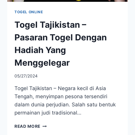
TOGEL ONLINE
Togel Tajikistan –
Pasaran Togel Dengan
Hadiah Yang
Menggelegar
05/27/2024
Togel Tajikistan – Negara kecil di Asia
Tengah, menyimpan pesona tersendiri
dalam dunia perjudian. Salah satu bentuk
permainan judi tradisional…
TOGEL
READ MORE
TAJIKISTAN