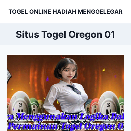
Skip
TOGEL ONLINE HADIAH MENGGELEGAR
to
content
Situs Togel Oregon 01