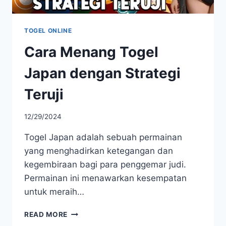
TOGEL ONLINE
Cara Menang Togel
Japan dengan Strategi
Teruji
12/29/2024
Togel Japan adalah sebuah permainan
yang menghadirkan ketegangan dan
kegembiraan bagi para penggemar judi.
Permainan ini menawarkan kesempatan
untuk meraih…
CARA
READ MORE
MENANG