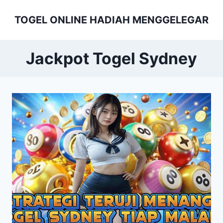
Skip
TOGEL ONLINE HADIAH MENGGELEGAR
to
content
Jackpot Togel Sydney