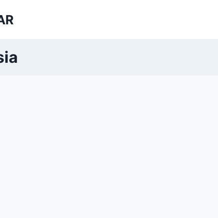
AR
sia