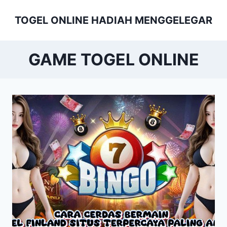
Skip
TOGEL ONLINE HADIAH MENGGELEGAR
to
content
GAME TOGEL ONLINE