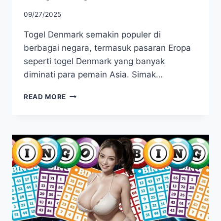
09/27/2025
Togel Denmark semakin populer di
berbagai negara, termasuk pasaran Eropa
seperti togel Denmark yang banyak
diminati para pemain Asia. Simak…
RAHASIA
READ MORE
POLA
ANGKA
TOGEL
DENMARK
SITUS
TERPERCAYA
TERBUKTI