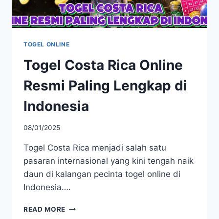
TOGEL ONLINE
Togel Costa Rica Online
Resmi Paling Lengkap di
Indonesia
08/01/2025
Togel Costa Rica menjadi salah satu
pasaran internasional yang kini tengah naik
daun di kalangan pecinta togel online di
Indonesia….
TOGEL
READ MORE
COSTA