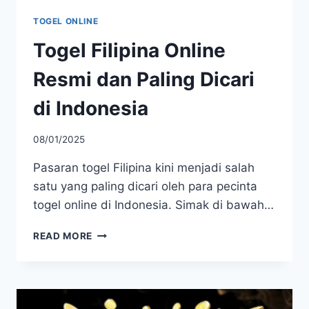
TOGEL ONLINE
Togel Filipina Online
Resmi dan Paling Dicari
di Indonesia
08/01/2025
Pasaran togel Filipina kini menjadi salah
satu yang paling dicari oleh para pecinta
togel online di Indonesia. Simak di bawah…
TOGEL
READ MORE
FILIPINA
ONLINE
RESMI
DAN
PALING