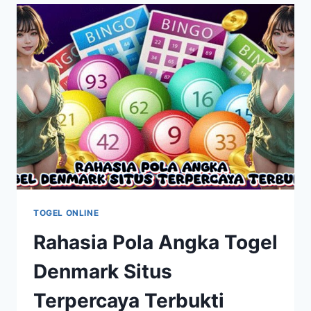
FINLAND
SITUS
TERPERCAYA
PALING
AMAN
TOGEL ONLINE
Rahasia Pola Angka Togel
Denmark Situs
Terpercaya Terbukti