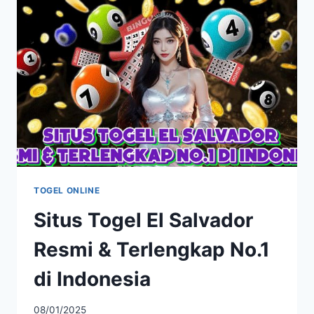
DICARI
DI
INDONESIA
TOGEL ONLINE
Situs Togel El Salvador
Resmi & Terlengkap No.1
di Indonesia
08/01/2025