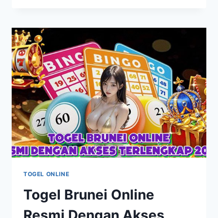
RICA
ONLINE
RESMI
PALING
LENGKAP
DI
INDONESIA
TOGEL ONLINE
Togel Brunei Online
Resmi Dengan Akses