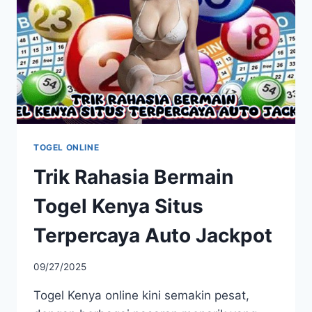
TOGEL ONLINE
Trik Rahasia Bermain
Togel Kenya Situs
Terpercaya Auto Jackpot
09/27/2025
Togel Kenya online kini semakin pesat,