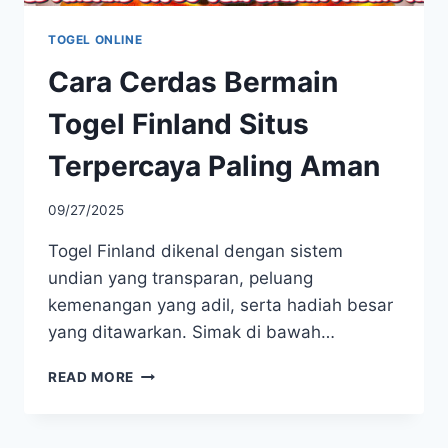
TOGEL ONLINE
Cara Cerdas Bermain
Togel Finland Situs
Terpercaya Paling Aman
09/27/2025
Togel Finland dikenal dengan sistem
undian yang transparan, peluang
kemenangan yang adil, serta hadiah besar
yang ditawarkan. Simak di bawah…
CARA
READ MORE
CERDAS
BERMAIN
TOGEL