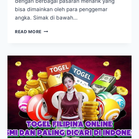
dengan berbagai pasaran menarik yang
bisa dimainkan oleh para penggemar
angka. Simak di bawah…
TRIK
READ MORE
RAHASIA
BERMAIN
TOGEL
KENYA
SITUS
TERPERCAYA
AUTO
JACKPOT