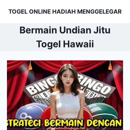
Skip
TOGEL ONLINE HADIAH MENGGELEGAR
to
content
Bermain Undian Jitu
Togel Hawaii