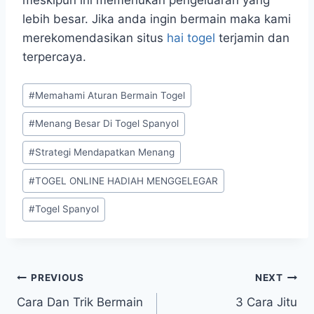
meskipun ini memerlukan pengeluaran yang
lebih besar. Jika anda ingin bermain maka kami
merekomendasikan situs
hai togel
terjamin dan
terpercaya.
Post
#
Memahami Aturan Bermain Togel
Tags:
#
Menang Besar Di Togel Spanyol
#
Strategi Mendapatkan Menang
#
TOGEL ONLINE HADIAH MENGGELEGAR
#
Togel Spanyol
Post
PREVIOUS
NEXT
Cara Dan Trik Bermain
3 Cara Jitu
navigation