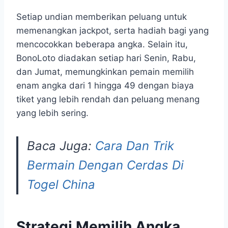
Setiap undian memberikan peluang untuk
memenangkan jackpot, serta hadiah bagi yang
mencocokkan beberapa angka. Selain itu,
BonoLoto diadakan setiap hari Senin, Rabu,
dan Jumat, memungkinkan pemain memilih
enam angka dari 1 hingga 49 dengan biaya
tiket yang lebih rendah dan peluang menang
yang lebih sering.
Baca Juga:
Cara Dan Trik
Bermain Dengan Cerdas Di
Togel China
Strategi Memilih Angka