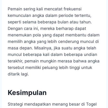
Pemain sering kali mencatat frekuensi
kemunculan angka dalam periode tertentu,
seperti selama beberapa bulan atau tahun.
Dengan cara ini, mereka berharap dapat
menemukan pola yang dapat membantu dalam
memilih angka yang lebih cenderung muncul di
masa depan. Misalnya, jika suatu angka telah
muncul beberapa kali dalam beberapa undian
terakhir, pemain mungkin merasa bahwa angka
tersebut memiliki peluang lebih tinggi untuk
ditarik lagi.
Kesimpulan
Strategi mendapatkan menang besar di Togel