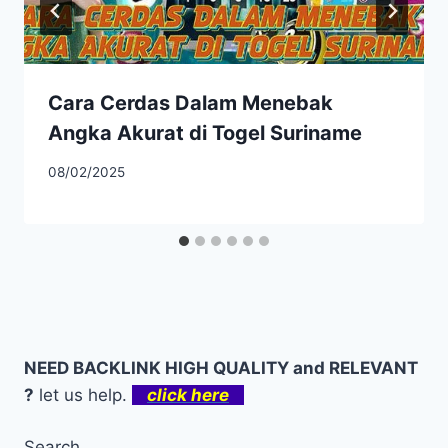
Cara Cerdas Dalam Menebak
Angka Akurat di Togel Suriname
08/02/2025
NEED BACKLINK HIGH QUALITY and RELEVANT
?
let us help.
click here
Search