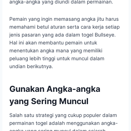
angka-angka yang diundi dalam permainan.
Pemain yang ingin memasang angka jitu harus
memahami betul aturan serta cara kerja setiap
jenis pasaran yang ada dalam togel Bullseye.
Hal ini akan membantu pemain untuk
menentukan angka mana yang memiliki
peluang lebih tinggi untuk muncul dalam
undian berikutnya.
Gunakan Angka-angka
yang Sering Muncul
Salah satu strategi yang cukup populer dalam
permainan togel adalah menggunakan angka-