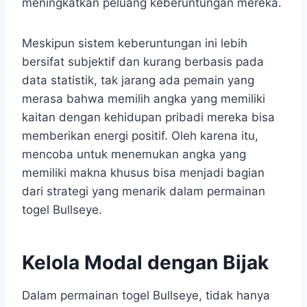
meningkatkan peluang keberuntungan mereka.
Meskipun sistem keberuntungan ini lebih
bersifat subjektif dan kurang berbasis pada
data statistik, tak jarang ada pemain yang
merasa bahwa memilih angka yang memiliki
kaitan dengan kehidupan pribadi mereka bisa
memberikan energi positif. Oleh karena itu,
mencoba untuk menemukan angka yang
memiliki makna khusus bisa menjadi bagian
dari strategi yang menarik dalam permainan
togel Bullseye.
Kelola Modal dengan Bijak
Dalam permainan togel Bullseye, tidak hanya