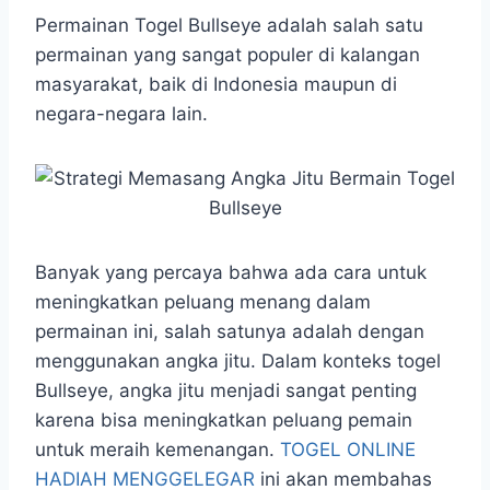
h
a
e
e
k
i
a
c
s
l
y
n
Permainan Togel Bullseye adalah salah satu
t
e
s
e
p
e
permainan yang sangat populer di kalangan
s
b
e
g
e
masyarakat, baik di Indonesia maupun di
A
o
n
r
negara-negara lain.
p
o
g
a
p
k
e
m
r
Banyak yang percaya bahwa ada cara untuk
meningkatkan peluang menang dalam
permainan ini, salah satunya adalah dengan
menggunakan angka jitu. Dalam konteks togel
Bullseye, angka jitu menjadi sangat penting
karena bisa meningkatkan peluang pemain
untuk meraih kemenangan.
TOGEL ONLINE
HADIAH MENGGELEGAR
ini akan membahas