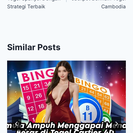
Strategi Terbaik
Cambodia
Similar Posts