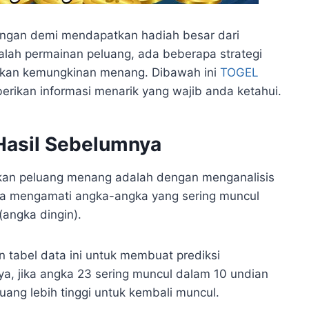
ungan demi mendapatkan hadiah besar dari
alah permainan peluang, ada beberapa strategi
tkan kemungkinan menang. Dibawah ini
TOGEL
ikan informasi menarik yang wajib anda ketahui.
 Hasil Sebelumnya
atkan peluang menang adalah dengan menganalisis
sa mengamati angka-angka yang sering muncul
(angka dingin).
abel data ini untuk membuat prediksi
ya, jika angka 23 sering muncul dalam 10 undian
luang lebih tinggi untuk kembali muncul.