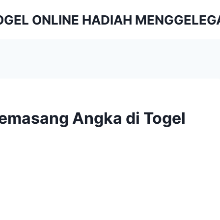
OGEL ONLINE HADIAH MENGGELEG
Memasang Angka di Togel