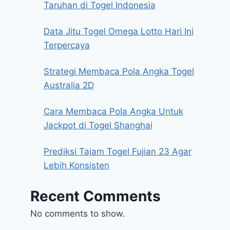
Taruhan di Togel Indonesia
Data Jitu Togel Omega Lotto Hari Ini
Terpercaya
Strategi Membaca Pola Angka Togel
Australia 2D
Cara Membaca Pola Angka Untuk
Jackpot di Togel Shanghai
Prediksi Tajam Togel Fujian 23 Agar
Lebih Konsisten
Recent Comments
No comments to show.