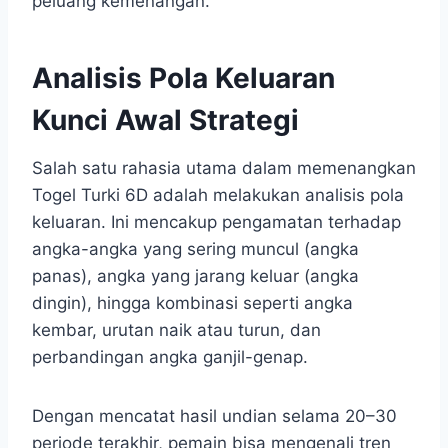
peluang kemenangan.
Analisis Pola Keluaran
Kunci Awal Strategi
Salah satu rahasia utama dalam memenangkan
Togel Turki 6D adalah melakukan analisis pola
keluaran. Ini mencakup pengamatan terhadap
angka-angka yang sering muncul (angka
panas), angka yang jarang keluar (angka
dingin), hingga kombinasi seperti angka
kembar, urutan naik atau turun, dan
perbandingan angka ganjil-genap.
Dengan mencatat hasil undian selama 20–30
periode terakhir, pemain bisa mengenali tren