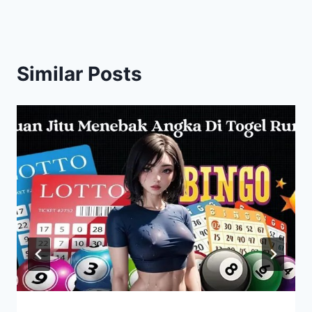
Similar Posts