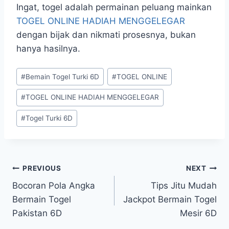
Ingat, togel adalah permainan peluang mainkan
TOGEL ONLINE HADIAH MENGGELEGAR
dengan bijak dan nikmati prosesnya, bukan
hanya hasilnya.
Post
#
Bemain Togel Turki 6D
#
TOGEL ONLINE
Tags:
#
TOGEL ONLINE HADIAH MENGGELEGAR
#
Togel Turki 6D
Post
PREVIOUS
NEXT
Bocoran Pola Angka
Tips Jitu Mudah
navigation
Bermain Togel
Jackpot Bermain Togel
Pakistan 6D
Mesir 6D