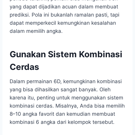
yang dapat dijadikan acuan dalam membuat
prediksi. Pola ini bukanlah ramalan pasti, tapi
dapat memperkecil kemungkinan kesalahan
dalam memilih angka.
Gunakan Sistem Kombinasi
Cerdas
Dalam permainan 6D, kemungkinan kombinasi
yang bisa dihasilkan sangat banyak. Oleh
karena itu, penting untuk menggunakan sistem
kombinasi cerdas. Misalnya, Anda bisa memilih
8–10 angka favorit dan kemudian membuat
kombinasi 6 angka dari kelompok tersebut.