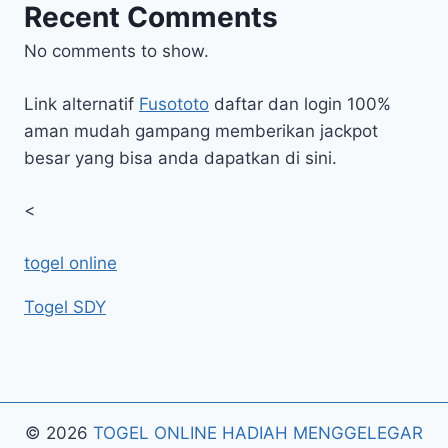
Recent Comments
No comments to show.
Link alternatif
Fusototo
daftar dan login 100%
aman mudah gampang memberikan jackpot
besar yang bisa anda dapatkan di sini.
<
togel online
Togel SDY
© 2026
TOGEL ONLINE HADIAH MENGGELEGAR