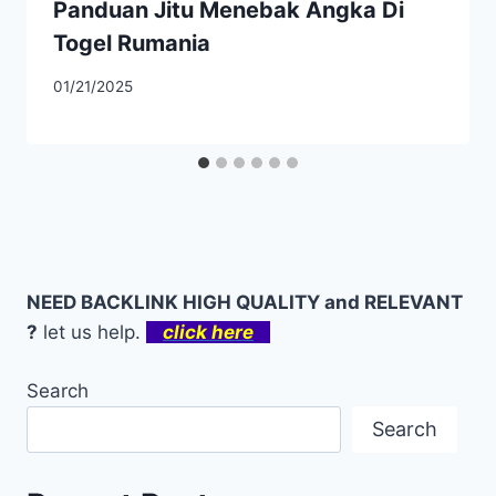
Panduan Jitu Menebak Angka Di
Togel Rumania
01/21/2025
NEED BACKLINK HIGH QUALITY and RELEVANT
?
let us help.
click here
Search
Search