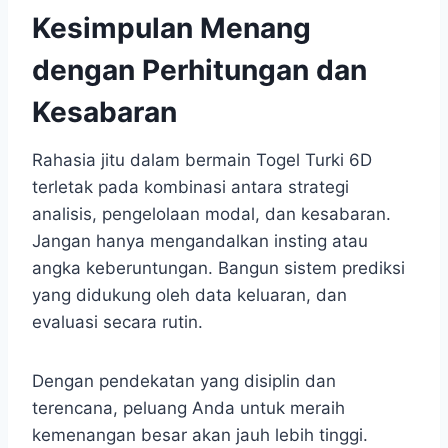
Kesimpulan Menang
dengan Perhitungan dan
Kesabaran
Rahasia jitu dalam bermain Togel Turki 6D
terletak pada kombinasi antara strategi
analisis, pengelolaan modal, dan kesabaran.
Jangan hanya mengandalkan insting atau
angka keberuntungan. Bangun sistem prediksi
yang didukung oleh data keluaran, dan
evaluasi secara rutin.
Dengan pendekatan yang disiplin dan
terencana, peluang Anda untuk meraih
kemenangan besar akan jauh lebih tinggi.