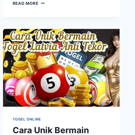
SUKSES
READ MORE
MAIN
TOGEL
MACAU
MELALUI
DATA
MACAU
YANG
AKURAT
TOGEL ONLINE
Cara Unik Bermain