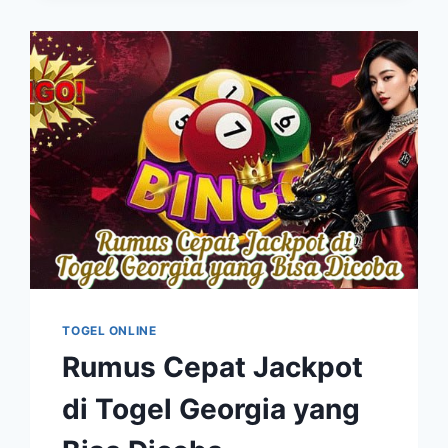
YANG
TEPAT
DI
TOGEL
KAMBOJA
TOGEL ONLINE
Rumus Cepat Jackpot
di Togel Georgia yang