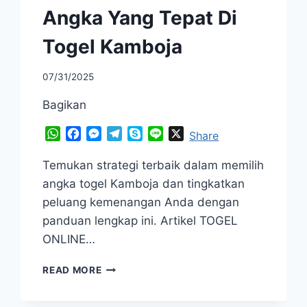
Angka Yang Tepat Di
Togel Kamboja
07/31/2025
Bagikan
WhatsApp
Facebook
Messenger
Telegram
Skype
Line
X
Share
Temukan strategi terbaik dalam memilih
angka togel Kamboja dan tingkatkan
peluang kemenangan Anda dengan
panduan lengkap ini. Artikel TOGEL
ONLINE…
PANDUAN
READ MORE
MEMILIH
ANGKA