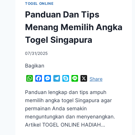
TOGEL ONLINE
Panduan Dan Tips
Menang Memilih Angka
Togel Singapura
07/31/2025
Bagikan
WhatsApp
Facebook
Messenger
Telegram
Skype
Line
X
Share
Panduan lengkap dan tips ampuh
memilih angka togel Singapura agar
permainan Anda semakin
menguntungkan dan menyenangkan.
Artikel TOGEL ONLINE HADIAH…