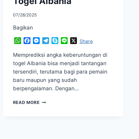
Togel Albania
07/28/2025
Bagikan
WhatsApp
Facebook
Messenger
Telegram
Skype
Line
X
Share
Memprediksi angka keberuntungan di
togel Albania bisa menjadi tantangan
tersendiri, terutama bagi para pemain
baru maupun yang sudah
berpengalaman. Dengan…
TIPS
READ MORE
PASANG
ANGKA
KEBERUNTUNGAN
DI
TOGEL