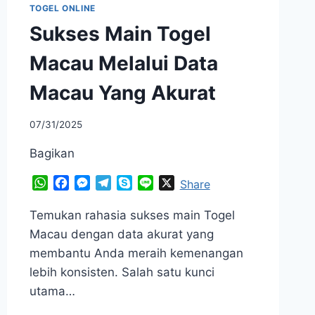
TOGEL ONLINE
Sukses Main Togel
Macau Melalui Data
Macau Yang Akurat
07/31/2025
Bagikan
WhatsApp
Facebook
Messenger
Telegram
Skype
Line
X
Share
Temukan rahasia sukses main Togel
Macau dengan data akurat yang
membantu Anda meraih kemenangan
lebih konsisten. Salah satu kunci
utama…