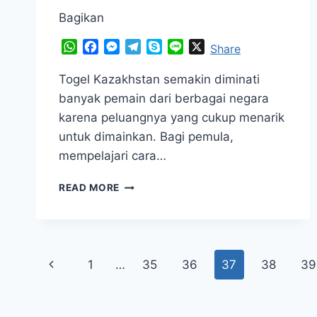
Bagikan
WhatsApp
Facebook
Messenger
Telegram
Skype
Line
X
Share
Togel Kazakhstan semakin diminati
banyak pemain dari berbagai negara
karena peluangnya yang cukup menarik
untuk dimainkan. Bagi pemula,
mempelajari cara…
CARA
READ MORE
MAIN
TOGEL
KAZAKHSTAN
YANG
Page
MUDAH
Previous
1
…
35
36
37
38
39
DIMENGERTI
navigation
Page