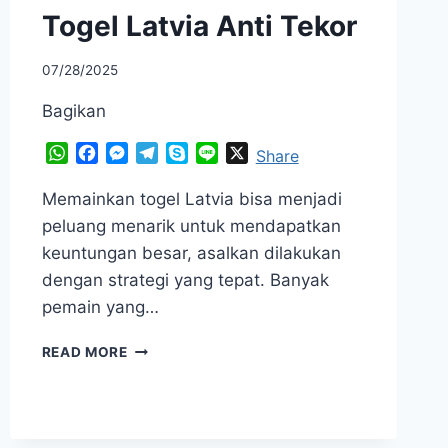
Togel Latvia Anti Tekor
07/28/2025
Bagikan
WhatsApp
Facebook
Messenger
Telegram
Skype
Line
X
Share
Memainkan togel Latvia bisa menjadi
peluang menarik untuk mendapatkan
keuntungan besar, asalkan dilakukan
dengan strategi yang tepat. Banyak
pemain yang…
CARA
READ MORE
UNIK
BERMAIN
TOGEL
LATVIA