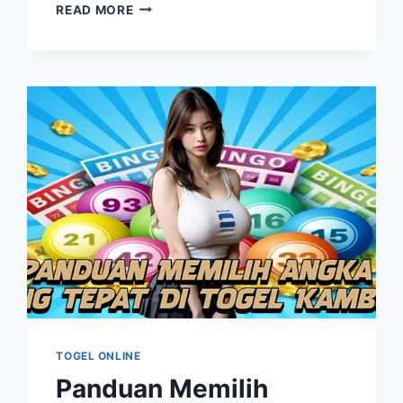
PREDIKSI
READ MORE
ANGKA
JITU
RAIH
JACKPOT
TOGEL
JEPANG
TOGEL ONLINE
Panduan Memilih