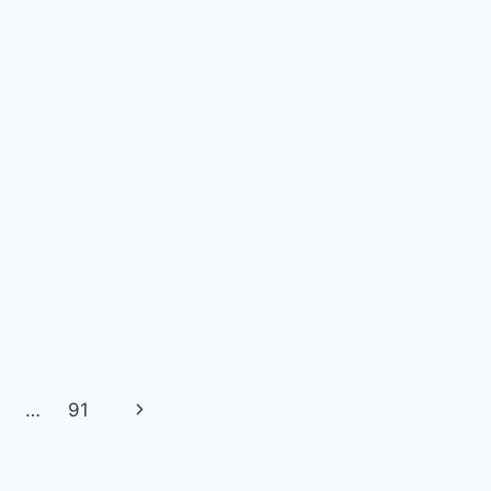
Next
…
91
Page