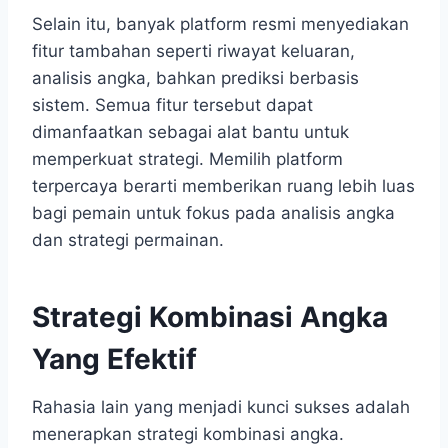
Selain itu, banyak platform resmi menyediakan
fitur tambahan seperti riwayat keluaran,
analisis angka, bahkan prediksi berbasis
sistem. Semua fitur tersebut dapat
dimanfaatkan sebagai alat bantu untuk
memperkuat strategi. Memilih platform
terpercaya berarti memberikan ruang lebih luas
bagi pemain untuk fokus pada analisis angka
dan strategi permainan.
Strategi Kombinasi Angka
Yang Efektif
Rahasia lain yang menjadi kunci sukses adalah
menerapkan strategi kombinasi angka.