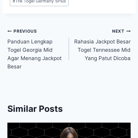
#
Trik Togel Germany 5Plus
Post
PREVIOUS
NEXT
Panduan Lengkap
Rahasia Jackpot Besar
navigation
Togel Georgia Mid
Togel Tennessee Mid
Agar Menang Jackpot
Yang Patut Dicoba
Besar
Similar Posts