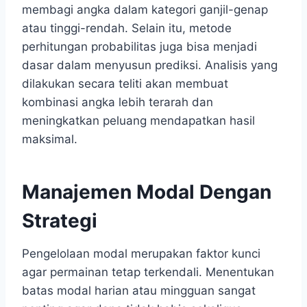
membagi angka dalam kategori ganjil-genap
atau tinggi-rendah. Selain itu, metode
perhitungan probabilitas juga bisa menjadi
dasar dalam menyusun prediksi. Analisis yang
dilakukan secara teliti akan membuat
kombinasi angka lebih terarah dan
meningkatkan peluang mendapatkan hasil
maksimal.
Manajemen Modal Dengan
Strategi
Pengelolaan modal merupakan faktor kunci
agar permainan tetap terkendali. Menentukan
batas modal harian atau mingguan sangat