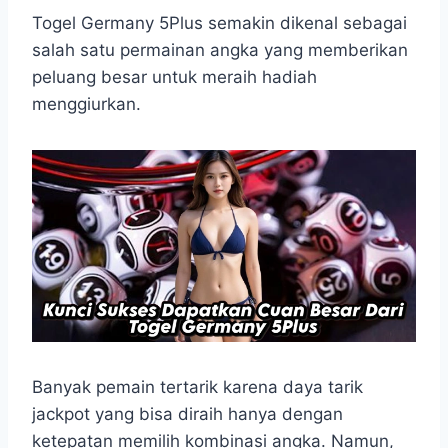
h
a
e
e
k
i
a
c
s
l
y
n
Togel Germany 5Plus semakin dikenal sebagai
t
e
s
e
p
e
salah satu permainan angka yang memberikan
s
b
e
g
e
peluang besar untuk meraih hadiah
A
o
n
r
menggiurkan.
p
o
g
a
p
k
e
m
r
Banyak pemain tertarik karena daya tarik
jackpot yang bisa diraih hanya dengan
ketepatan memilih kombinasi angka. Namun,