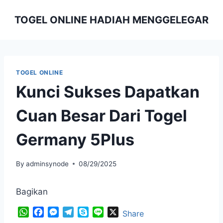
Skip
TOGEL ONLINE HADIAH MENGGELEGAR
to
content
TOGEL ONLINE
Kunci Sukses Dapatkan
Cuan Besar Dari Togel
Germany 5Plus
By
adminsynode
08/29/2025
Bagikan
W
F
M
T
S
L
X
Share