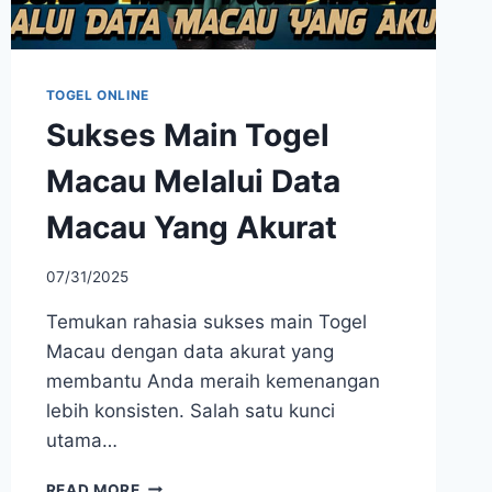
TOGEL ONLINE
Sukses Main Togel
Macau Melalui Data
Macau Yang Akurat
07/31/2025
Temukan rahasia sukses main Togel
Macau dengan data akurat yang
membantu Anda meraih kemenangan
lebih konsisten. Salah satu kunci
utama…
SUKSES
READ MORE