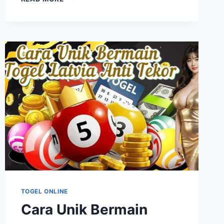
MAIN
TOGEL
MACAU
MELALUI
DATA
MACAU
YANG
AKURAT
TOGEL ONLINE
Cara Unik Bermain