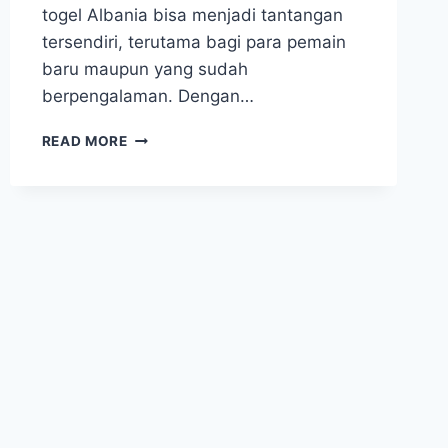
togel Albania bisa menjadi tantangan
tersendiri, terutama bagi para pemain
baru maupun yang sudah
berpengalaman. Dengan…
TIPS
READ MORE
PASANG
ANGKA
KEBERUNTUNGAN
DI
TOGEL
ALBANIA