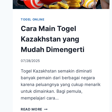
TOGEL ONLINE
Cara Main Togel
Kazakhstan yang
Mudah Dimengerti
07/28/2025
Togel Kazakhstan semakin diminati
banyak pemain dari berbagai negara
karena peluangnya yang cukup menarik
untuk dimainkan. Bagi pemula,
mempelajari cara…
CARA
READ MORE