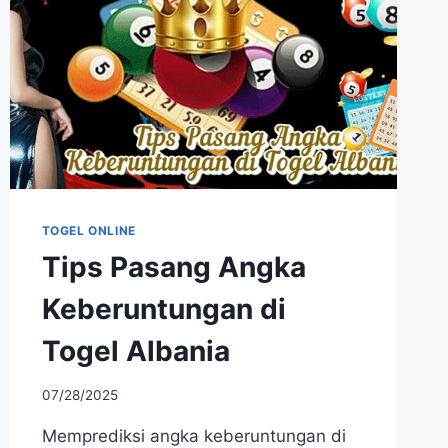
TOGEL ONLINE
Tips Pasang Angka
Keberuntungan di
Togel Albania
07/28/2025
Memprediksi angka keberuntungan di