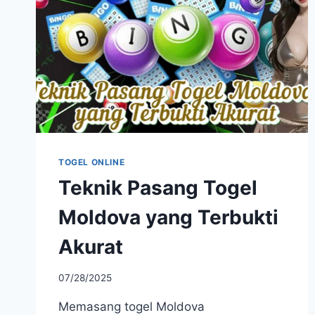
TOGEL ONLINE
Teknik Pasang Togel
Moldova yang Terbukti
Akurat
07/28/2025
Memasang togel Moldova