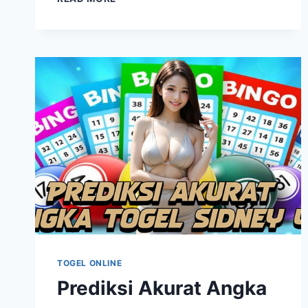
DAN
TIPS
MENANG
MEMILIH
ANGKA
TOGEL
SINGAPURA
TOGEL ONLINE
Prediksi Akurat Angka