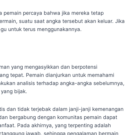
 pemain percaya bahwa jika mereka tetap
main, suatu saat angka tersebut akan keluar. Jika
ragu untuk terus menggunakannya.
laman yang mengasyikkan dan berpotensi
yang tepat. Pemain dianjurkan untuk memahami
lakukan analisis terhadap angka-angka sebelumnya,
yang bijak.
stis dan tidak terjebak dalam janji-janji kemenangan
gel dan bergabung dengan komunitas pemain dapat
aat. Pada akhirnya, yang terpenting adalah
ertanggung jawab, sehingga pengalaman bermain