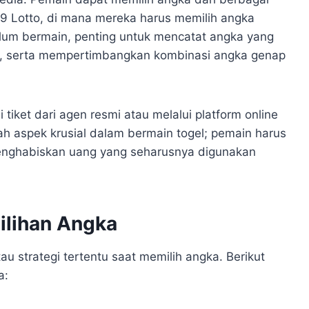
/49 Lotto, di mana mereka harus memilih angka
lum bermain, penting untuk mencatat angka yang
l, serta mempertimbangkan kombinasi angka genap
tiket dari agen resmi atau melalui platform online
h aspek krusial dalam bermain togel; pemain harus
enghabiskan uang yang seharusnya digunakan
lihan Angka
 strategi tertentu saat memilih angka. Berikut
a: