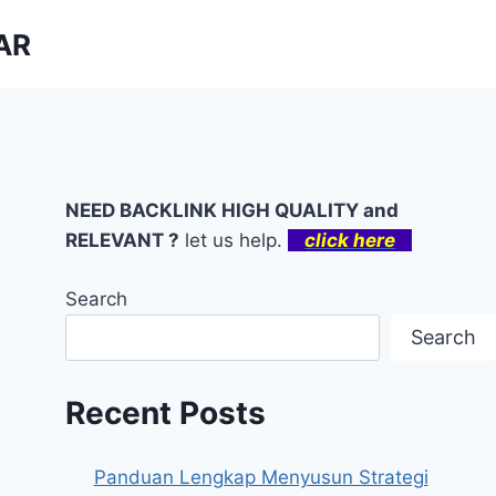
AR
NEED BACKLINK HIGH QUALITY and
RELEVANT ?
let us help.
click here
Search
Search
Recent Posts
Panduan Lengkap Menyusun Strategi