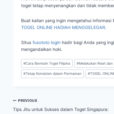
togel tetap menyenangkan dan tidak member
Buat kalian yang ingin mengetahui informasi t
TOGEL ONLINE HADIAH MENGGELEGAR
.
Situs
fusototo login
hadir bagi Anda yang ing
mengandalkan hoki.
Post
#
Cara Bermain Togel Filipina
#
Melakukan Riset dan 
Tags:
#
Tetap Konsisten dalam Permainan
#
TOGEL ONLIN
Post
PREVIOUS
Tips Jitu untuk Sukses dalam Togel Singapura:
navigation