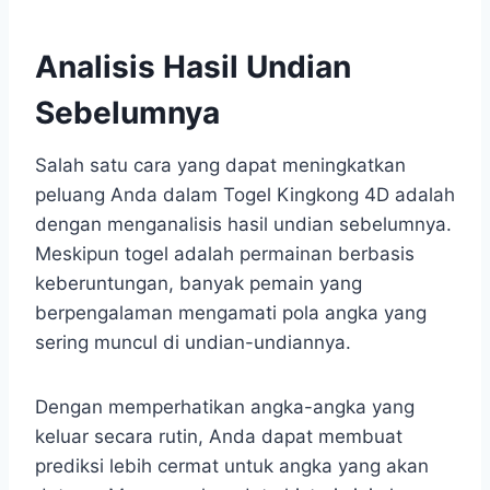
Analisis Hasil Undian
Sebelumnya
Salah satu cara yang dapat meningkatkan
peluang Anda dalam Togel Kingkong 4D adalah
dengan menganalisis hasil undian sebelumnya.
Meskipun togel adalah permainan berbasis
keberuntungan, banyak pemain yang
berpengalaman mengamati pola angka yang
sering muncul di undian-undiannya.
Dengan memperhatikan angka-angka yang
keluar secara rutin, Anda dapat membuat
prediksi lebih cermat untuk angka yang akan