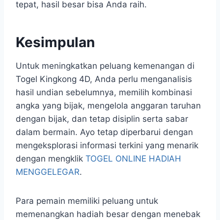
tepat, hasil besar bisa Anda raih.
Kesimpulan
Untuk meningkatkan peluang kemenangan di
Togel Kingkong 4D, Anda perlu menganalisis
hasil undian sebelumnya, memilih kombinasi
angka yang bijak, mengelola anggaran taruhan
dengan bijak, dan tetap disiplin serta sabar
dalam bermain. Ayo tetap diperbarui dengan
mengeksplorasi informasi terkini yang menarik
dengan mengklik
TOGEL ONLINE HADIAH
MENGGELEGAR
.
Para pemain memiliki peluang untuk
memenangkan hadiah besar dengan menebak