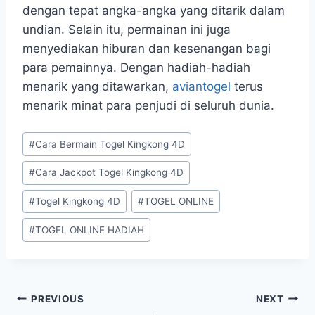
dengan tepat angka-angka yang ditarik dalam
undian. Selain itu, permainan ini juga
menyediakan hiburan dan kesenangan bagi
para pemainnya. Dengan hadiah-hadiah
menarik yang ditawarkan,
aviantogel
terus
menarik minat para penjudi di seluruh dunia.
Post
#
Cara Bermain Togel Kingkong 4D
Tags:
#
Cara Jackpot Togel Kingkong 4D
#
Togel Kingkong 4D
#
TOGEL ONLINE
#
TOGEL ONLINE HADIAH
Post
PREVIOUS
NEXT