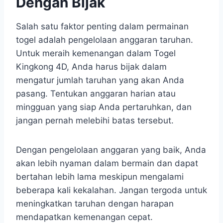
Dengan Bijak
Salah satu faktor penting dalam permainan
togel adalah pengelolaan anggaran taruhan.
Untuk meraih kemenangan dalam Togel
Kingkong 4D, Anda harus bijak dalam
mengatur jumlah taruhan yang akan Anda
pasang. Tentukan anggaran harian atau
mingguan yang siap Anda pertaruhkan, dan
jangan pernah melebihi batas tersebut.
Dengan pengelolaan anggaran yang baik, Anda
akan lebih nyaman dalam bermain dan dapat
bertahan lebih lama meskipun mengalami
beberapa kali kekalahan. Jangan tergoda untuk
meningkatkan taruhan dengan harapan
mendapatkan kemenangan cepat.