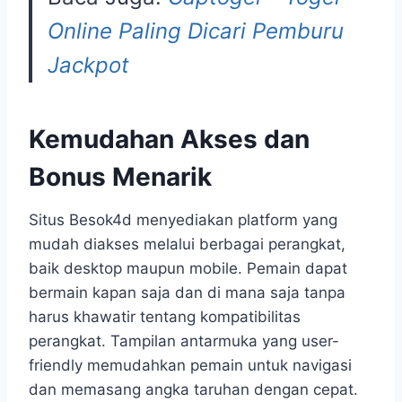
Online Paling Dicari Pemburu
Jackpot
Kemudahan Akses dan
Bonus Menarik
Situs Besok4d menyediakan platform yang
mudah diakses melalui berbagai perangkat,
baik desktop maupun mobile. Pemain dapat
bermain kapan saja dan di mana saja tanpa
harus khawatir tentang kompatibilitas
perangkat. Tampilan antarmuka yang user-
friendly memudahkan pemain untuk navigasi
dan memasang angka taruhan dengan cepat.