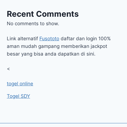
Recent Comments
No comments to show.
Link alternatif
Fusototo
daftar dan login 100%
aman mudah gampang memberikan jackpot
besar yang bisa anda dapatkan di sini.
<
togel online
Togel SDY