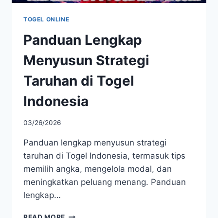
TOGEL ONLINE
Panduan Lengkap
Menyusun Strategi
Taruhan di Togel
Indonesia
03/26/2026
Panduan lengkap menyusun strategi
taruhan di Togel Indonesia, termasuk tips
memilih angka, mengelola modal, dan
meningkatkan peluang menang. Panduan
lengkap…
PANDUAN
READ MORE