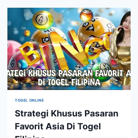
ANGKA
TOGEL
TOTO
MACAU
4D
DENGAN
AKURASI
TINGGI
TOGEL ONLINE
Strategi Khusus Pasaran
Favorit Asia Di Togel