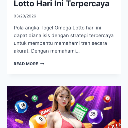
Lotto Hari Ini Terpercaya
03/20/2026
Pola angka Togel Omega Lotto hari ini
dapat dianalisis dengan strategi terpercaya
untuk membantu memahami tren secara
akurat. Dengan memahami…
DATA
READ MORE
JITU
TOGEL
OMEGA
LOTTO
HARI
INI
TERPERCAYA