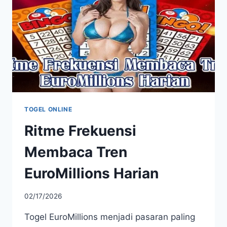
TOGEL ONLINE
Ritme Frekuensi
Membaca Tren
EuroMillions Harian
02/17/2026
Togel EuroMillions menjadi pasaran paling