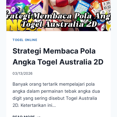
TOGEL ONLINE
Strategi Membaca Pola
Angka Togel Australia 2D
03/13/2026
Banyak orang tertarik mempelajari pola
angka dalam permainan tebak angka dua
digit yang sering disebut Togel Australia
2D. Ketertarikan ini…
STRATEGI