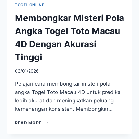
TOGEL ONLINE
Membongkar Misteri Pola
Angka Togel Toto Macau
4D Dengan Akurasi
Tinggi
03/01/2026
Pelajari cara membongkar misteri pola
angka Togel Toto Macau 4D untuk prediksi
lebih akurat dan meningkatkan peluang
kemenangan konsisten. Membongkar…
MEMBONGKAR
READ MORE
MISTERI
POLA