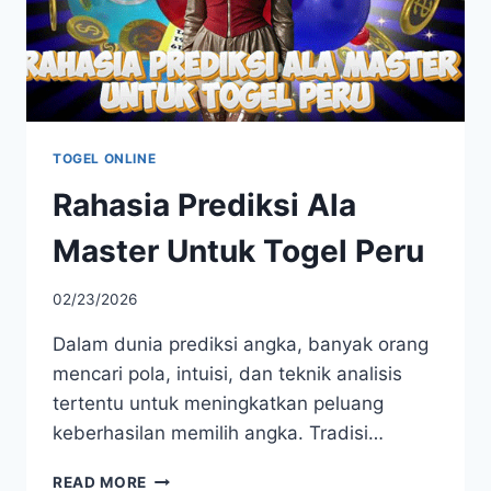
TOGEL ONLINE
Rahasia Prediksi Ala
Master Untuk Togel Peru
02/23/2026
Dalam dunia prediksi angka, banyak orang
mencari pola, intuisi, dan teknik analisis
tertentu untuk meningkatkan peluang
keberhasilan memilih angka. Tradisi…
RAHASIA
READ MORE